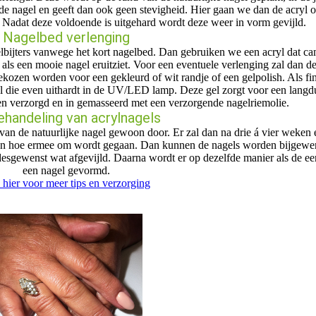
n de nagel en geeft dan ook geen stevigheid. Hier gaan we dan de acryl
. Nadat deze voldoende is uitgehard wordt deze weer in vorm gevijld.
Nagelbed verlenging
lbijters vanwege het kort nagelbed. Dan gebruiken we een acryl dat ca
r als een mooie nagel eruitziet. Voor een eventuele verlenging zal dan d
ozen worden voor een gekleurd of wit randje of een gelpolish. Als fi
el die even uithardt in de UV/LED lamp. Deze gel zorgt voor een langdu
n verzorgd en in gemasseerd met een verzorgende nagelriemolie.
handeling van acrylnagels
 van de natuurlijke nagel gewoon door. Er zal dan na drie á vier weken e
en en hoe ermee om wordt gegaan. Dan kunnen de nagels worden bijgewe
sgewenst wat afgevijld. Daarna wordt er op dezelfde manier als de ee
een nagel gevormd.
k hier voor meer tips en verzorging