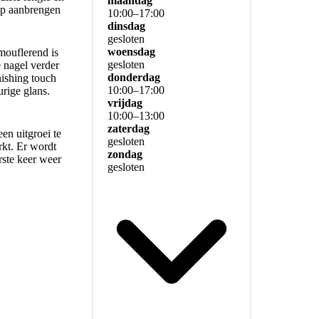
maandag
 op aanbrengen
10
:
00
–
17
:
00
dinsdag
gesloten
woensdag
mouflerend is
gesloten
e nagel verder
donderdag
nishing touch
10
:
00
–
17
:
00
rige glans.
vrijdag
10
:
00
–
13
:
00
zaterdag
en uitgroei te
gesloten
rkt. Er wordt
zondag
rste keer weer
gesloten