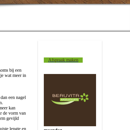
Afspraak maken
soms bij een
 je wat meer in
 dan een nagel
n.
 meer kan
ar de vorm van
orm gevijld
uiste lengte en